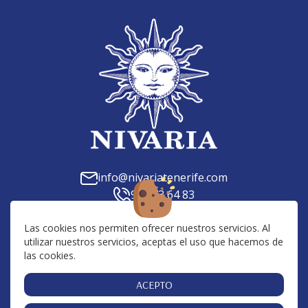
info@nivariatenerife.com
922 73 64 83
C. Tilena, 23, 38639, Las Chafiras, Santa Cruz de
Tenerife
Las cookies nos permiten ofrecer nuestros servicios. Al
utilizar nuestros servicios, aceptas el uso que hacemos de
Av. San Francisco, 10, 38650, Los Cristianos, Santa
las cookies.
Cruz de Tenerife
Centro Comercial San Blas, 38639, Golf del Sur,
ACEPTO
Santa Cruz de Tenerife