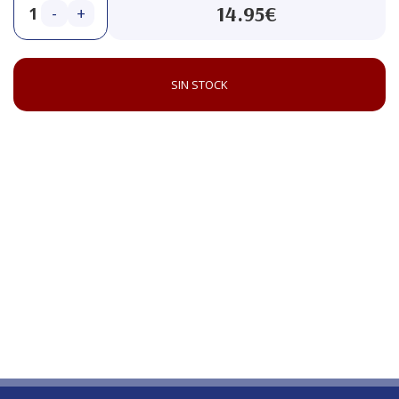
14.95€
-
+
SIN STOCK