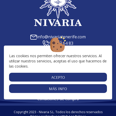
info@nivariatenerife.com
922 73 64 83
C. Tilena, 23, 38639, Las Chafiras, Santa Cruz de
Tenerife
Las cookies nos permiten ofrecer nuestros servicios. Al
utilizar nuestros servicios, aceptas el uso que hacemos de
Av. San Francisco, 10, 38650, Los Cristianos, Santa
las cookies.
Cruz de Tenerife
Centro Comercial San Blas, 38639, Golf del Sur,
ACEPTO
Santa Cruz de Tenerife
MÁS INFO
Cookies
Aviso Legal
Política de Privacidad
|
|
|
Condiciones de compra
Copyright 2023 - Nivaria S.L. Todos los derechos reservados